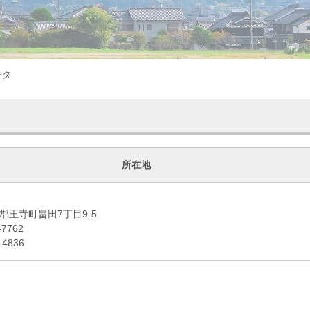
シタ
所在地
郡王寺町畠田7丁目9-5
-7762
-4836