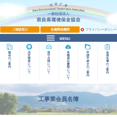
ご相談窓口
各種関係機関
プライバシーポリシー
MENU
協
法
保
各
申
会
会
定
守
種
請
員
の
検
点
届
⼿
名
ご
査
検
出
続
簿
案
に
に
書
き
の
内
つ
つ
類
の
ご
い
い
に
ご
案
て
て
つ
案
内
い
内
て
工事業会員名簿